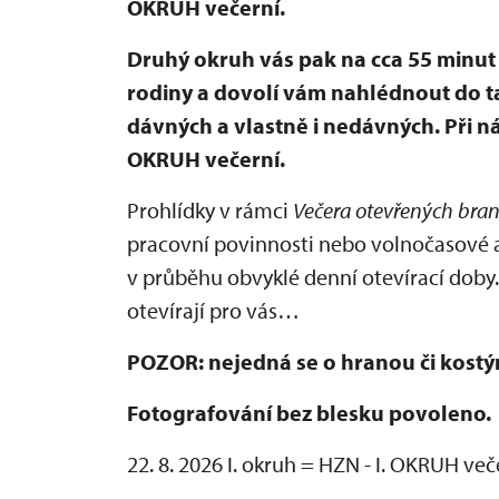
OKRUH večerní.
Druhý okruh vás pak na cca 55 minu
rodiny a dovolí vám nahlédnout do 
dávných a vlastně i nedávných. Při n
OKRUH večerní.
Prohlídky v rámci
Večera otevřených bra
pracovní povinnosti nebo volnočasové a
v průběhu obvyklé denní otevírací doby.
otevírají pro vás…
POZOR: nejedná se o hranou či kost
Fotografování bez blesku povoleno.
22. 8. 2026 I. okruh = HZN - I. OKRUH več