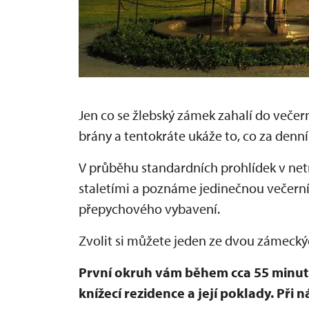
Jen co se žlebský zámek zahalí do večer
brány a tentokráte ukáže to, co za denn
V průběhu standardních prohlídek v net
staletími a poznáme jedinečnou večern
přepychového vybavení.
Zvolit si můžete jeden ze dvou zámecký
První okruh vám během cca 55 minut
knížecí rezidence a její poklady. Při 