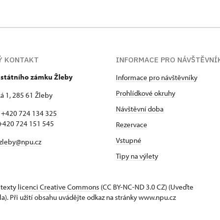
Ý KONTAKT
INFORMACE PRO NÁVŠTĚVNÍ
 státního zámku Žleby
Informace pro návštěvníky
Prohlídkové okruhy
 1, 285 61 Žleby
Návštěvní doba
: +420 724 134 325
 724 151 545
Rezervace
Vstupné
zleby@npu.cz
Tipy na výlety
 texty
licenci Creative Commons
(CC BY-NC-ND 3.0 CZ) (Uveďte
la). Při užití obsahu uvádějte odkaz na stránky www.npu.cz