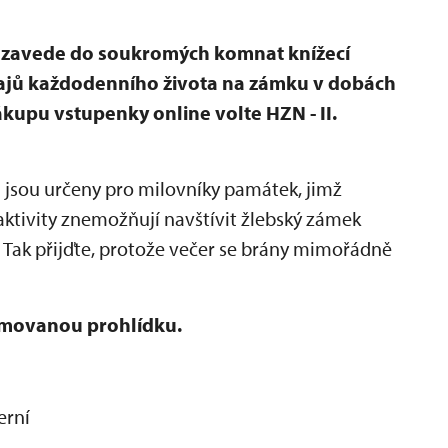
t zavede do soukromých komnat knížecí
tajů každodenního života na zámku v dobách
ákupu vstupenky online volte HZN - II.
n
jsou určeny pro milovníky památek, jimž
ktivity znemožňují navštívit žlebský zámek
 Tak přijďte, protože večer se brány mimořádně
ýmovanou prohlídku.
erní