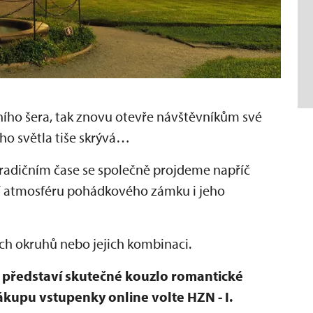
ního šera, tak znovu otevře návštěvníkům své
ího světla tiše skrývá…
radičním čase se společně projdeme napříč
í atmosféru pohádkového zámku i jeho
ch okruhů nebo jejich kombinaci.
 představí skutečné kouzlo romantické
nákupu vstupenky online volte HZN - I.