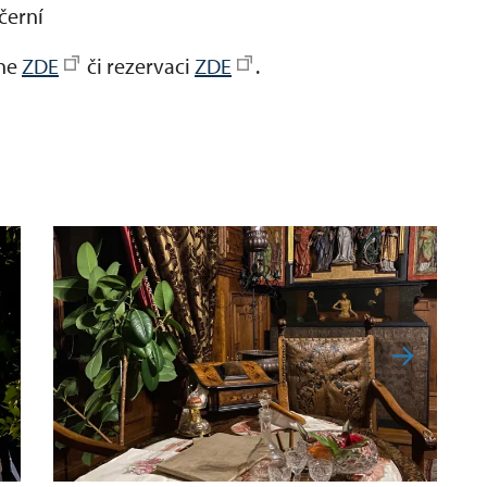
ečerní
ine
ZDE
či rezervaci
ZDE
.