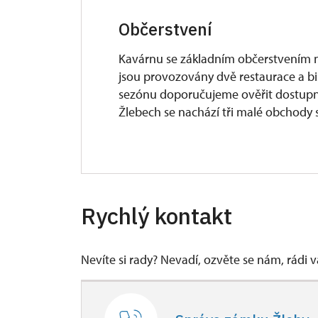
Občerstvení
Kavárnu se základním občerstvením n
jsou provozovány dvě restaurace a bis
sezónu doporučujeme ověřit dostupnos
Žlebech se nachází tři malé obchody 
V areálu zámku Žleby je návštěvníkům
umístěná na předzámčí. Nabízí kávu, z
Rychlý kontakt
jako i další teplé a studené nápoje. S
zakoupené občerstvení odnést s sebou 
například s výhledem na zámecké bud
Nevíte si rady? Nevadí, ozvěte se nám, rádi
Přímo ve Žlebech se nacházejí možno
především na běžnou kuchyni a den
dostupnost ověřit, neboť provozní do