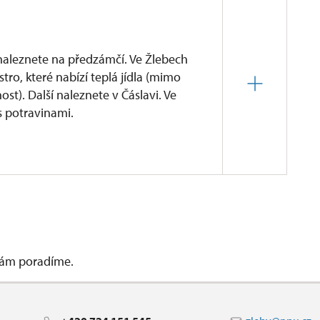
aleznete na předzámčí. Ve Žlebech
tro, které nabízí teplá jídla (mimo
t). Další naleznete v Čáslavi. Ve
s potravinami.
 k dispozici kavárna se základním občerstvením,
ákusky, zmrzlinu a drobné teplé občerstvení, stejně
oučástí kavárny je kryté posezení, zároveň je možné si
a vychutnat si jej v areálu zámku či v parku,
ovy a okolní krajinu.
 vám poradíme.
sti teplého stravování. Nabídka je zaměřena
ní menu. V mimosezónním období doporučujeme
by se mohou lišit podle ročního období a dne