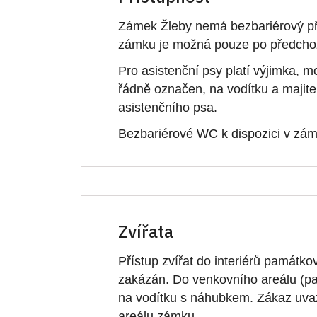
Zámek Žleby nemá bezbariérový př
zámku je možná pouze po předchoz
Pro asistenční psy platí výjimka, 
řádně označen, na vodítku a majitel 
asistenčního psa.
Bezbariérové WC k dispozici v zá
Zvířata
Přístup zvířat do interiérů památk
zakázán. Do venkovního areálu (pa
na vodítku s náhubkem. Zákaz uva
areálu zámku.