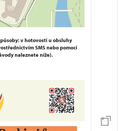
způsoby: v hotovosti u obsluhy
rostřednictvím SMS nebo pomocí
ávody naleznete níže).