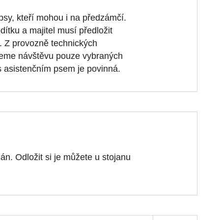
 psy, kteří mohou i na předzámčí.
ítku a majitel musí předložit
a. Z provozně technických
eme návštěvu pouze vybraných
s asistenčním psem je povinná.
án. Odložit si je můžete u stojanu