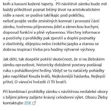
knih a luxusní kožené tapety. Při návštěvě zámku bude mít
každý příležitost poznat běžný život na aristokratickém
sídle a navíc se podívá takříkajíc pod pokličku,
neboť projde vedle zmíněných komnat i provozní částí
zámku, tvořenou přípravnou jídel a zámeckou kuchyní,
doposud funkční a plně vybavenou. Všechny informace
a postřehy z prohlídky pak zpestří a doplní poznatky
z vlastivědy, dějepisu nebo českého jazyka a stanou se
dobrou inspirací třeba pro hodiny výtvarné výchovy.
Jak děti, tak dospělé potěší skutečnost, že si na žlebském
zámku opravdové, historicky doložené postavy podávají
ruku s pohádkovými hrdiny. Vždyť se tu natáčely pohádky
jako například Kouzla králů, Nejkrásnější hádanka, Nejlepší
přítel, O vánoční hvězdě či Tři bratři.
Při kombinaci prohlídky zámku s návštěvou nedaleké obory
s bílými jeleny zažijete krásný celodenní výlet. Oboru Žleby
kontaktujte
ZDE