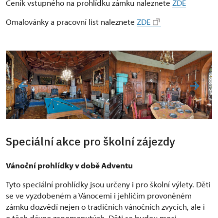
Ceník vstupného na prohlídku zámku naleznete
ZDE
Omalovánky a pracovní list naleznete
ZDE
Speciální akce pro školní zájezdy
Vánoční prohlídky v době Adventu
Tyto speciální prohlídky jsou určeny i pro školní výlety. Děti
se ve vyzdobeném a Vánocemi i jehličím provoněném
zámku dozvědí nejen o tradičních vánočních zvycích, ale i
o těch dávno zapomenutých. Děti se budou moci