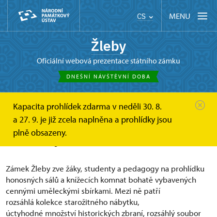
MENU
CS
Žleby
oficiální webová prezentace státního zámku
DNEŠNÍ NÁVŠTĚVNÍ DOBA
Kapacita prohlídek zdarma v neděli 30. 8.
Žleby
Pro školy
a 27. 9. je již zcela naplněna a prohlídky jsou
plně obsazeny.
Pro školy
Zámek Žleby zve žáky, studenty a pedagogy na prohlídku
honosných sálů a knížecích komnat bohatě vybavených
cennými uměleckými sbírkami. Mezi ně patří
rozsáhlá kolekce starožitného nábytku,
úctyhodné množství historických zbraní, rozsáhlý soubor