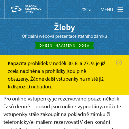
MENU
CS
Žleby
oficiální webová prezentace státního zámku
DNEŠNÍ NÁVŠTĚVNÍ DOBA
Kapacita prohlídek v neděli 30. 8. a 27. 9. je již
Žleby
Online vstupenky a dárkové poukazy
zcela naplněna a prohlídky jsou plně
Online vstupenky
obsazeny. Žádné další vstupenky na místě již
Online vstupenky
k dispozici nebudou.
Pro online vstupenky je rezervováno pouze několik
časů denně – pokud jsou online vyprodány, můžete
vstupenky stále zakoupit na pokladně zámku či
telefonicky/e-mailem rezervovat! V den konání