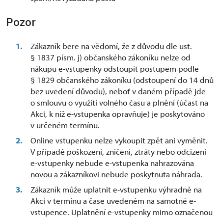
Pozor
Zákazník bere na vědomí, že z důvodu dle ust.
§ 1837 písm. j) občanského zákoníku nelze od
nákupu e-vstupenky odstoupit postupem podle
§ 1829 občanského zákoníku (odstoupení do 14 dnů
bez uvedení důvodu), neboť v daném případě jde
o smlouvu o využití volného času a plnění (účast na
Akci, k níž e-vstupenka opravňuje) je poskytováno
v určeném termínu.
Online vstupenku nelze vykoupit zpět ani vyměnit.
V případě poškození, zničení, ztráty nebo odcizení
e-vstupenky nebude e-vstupenka nahrazována
novou a zákazníkovi nebude poskytnuta náhrada.
Zákazník může uplatnit e-vstupenku výhradně na
Akci v termínu a čase uvedeném na samotné e-
vstupence. Uplatnění e-vstupenky mimo označenou