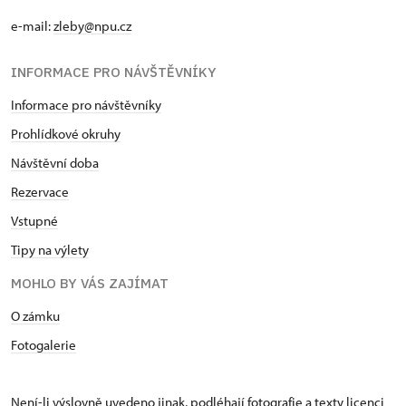
e-mail:
zleby@npu.cz
INFORMACE PRO NÁVŠTĚVNÍKY
Informace pro návštěvníky
Prohlídkové okruhy
Návštěvní doba
Rezervace
Vstupné
Tipy na výlety
MOHLO BY VÁS ZAJÍMAT
O zámku
Fotogalerie
Není-li výslovně uvedeno jinak, podléhají fotografie a texty
licenci