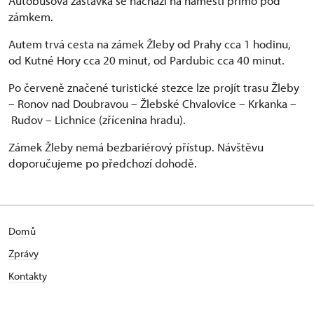
Autobusová zastávka se nachází na náměstí přímo pod
zámkem.
Autem trvá cesta na zámek Žleby od Prahy cca 1 hodinu,
od Kutné Hory cca 20 minut, od Pardubic cca 40 minut.
Po červeně značené turistické stezce lze projít trasu Žleby
– Ronov nad Doubravou – Žlebské Chvalovice – Krkanka –
Rudov – Lichnice (zřícenina hradu).
Zámek Žleby nemá bezbariérový přístup. Návštěvu
doporučujeme po předchozí dohodě.
Domů
Zprávy
Kontakty