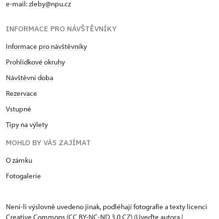
e-mail:
zleby@npu.cz
INFORMACE PRO NÁVŠTĚVNÍKY
Informace pro návštěvníky
Prohlídkové okruhy
Návštěvní doba
Rezervace
Vstupné
Tipy na výlety
MOHLO BY VÁS ZAJÍMAT
O zámku
Fotogalerie
Není-li výslovně uvedeno jinak, podléhají fotografie a texty
licenci
Creative Commons
(CC BY-NC-ND 3.0 CZ) (Uveďte autora |