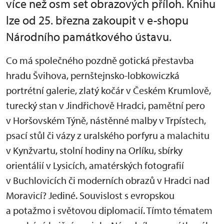
více než osm set obrazových příloh. Knihu
lze od 25. března zakoupit v e-shopu
Národního památkového ústavu.
Co má společného pozdně gotická přestavba
hradu Švihova, pernštejnsko-lobkowiczká
portrétní galerie, zlatý kočár v Českém Krumlově,
turecký stan v Jindřichově Hradci, pamětní pero
v Horšovském Týně, nástěnné malby v Trpístech,
psací stůl či vázy z uralského porfyru a malachitu
v Kynžvartu, stolní hodiny na Orlíku, sbírky
orientálií v Lysicích, amatérských fotografií
v Buchlovicích či moderních obrazů v Hradci nad
Moravicí? Jediné. Souvislost s evropskou
a potažmo i světovou diplomacií. Tímto tématem