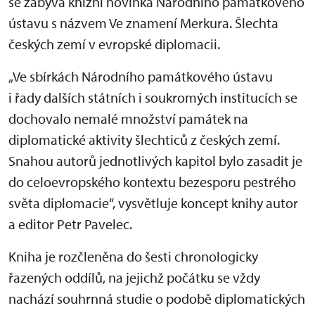
se zabývá knižní novinka Národního památkového
ústavu s názvem Ve znamení Merkura. Šlechta
českých zemí v evropské diplomacii.
„Ve sbírkách Národního památkového ústavu
i řady dalších státních i soukromých institucích se
dochovalo nemalé množství památek na
diplomatické aktivity šlechticů z českých zemí.
Snahou autorů jednotlivých kapitol bylo zasadit je
do celoevropského kontextu bezesporu pestrého
světa diplomacie“, vysvětluje koncept knihy autor
a editor Petr Pavelec.
Kniha je rozčleněna do šesti chronologicky
řazených oddílů, na jejichž počátku se vždy
nachází souhrnná studie o podobě diplomatických