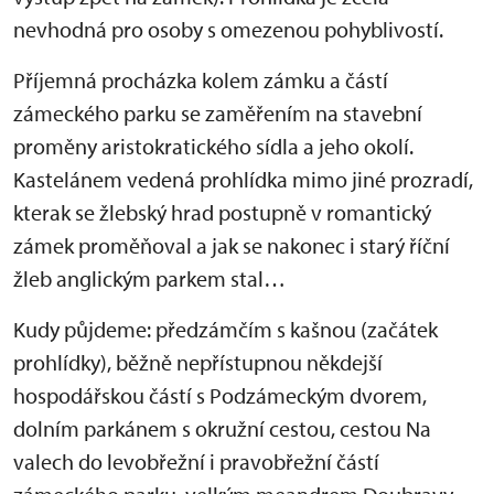
nevhodná pro osoby s omezenou pohyblivostí.
Příjemná procházka kolem zámku a částí
zámeckého parku se zaměřením na stavební
proměny aristokratického sídla a jeho okolí.
Kastelánem vedená prohlídka mimo jiné prozradí,
kterak se žlebský hrad postupně v romantický
zámek proměňoval a jak se nakonec i starý říční
žleb anglickým parkem stal…
Kudy půjdeme: předzámčím s kašnou (začátek
prohlídky), běžně nepřístupnou někdejší
hospodářskou částí s Podzámeckým dvorem,
dolním parkánem s okružní cestou, cestou Na
valech do levobřežní i pravobřežní částí