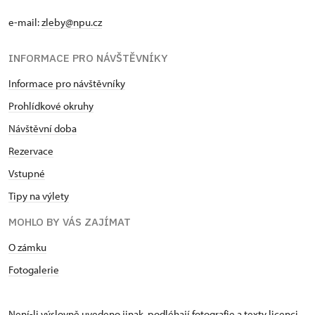
e-mail:
zleby@npu.cz
INFORMACE PRO NÁVŠTĚVNÍKY
Informace pro návštěvníky
Prohlídkové okruhy
Návštěvní doba
Rezervace
Vstupné
Tipy na výlety
MOHLO BY VÁS ZAJÍMAT
O zámku
Fotogalerie
Není-li výslovně uvedeno jinak, podléhají fotografie a texty
licenci