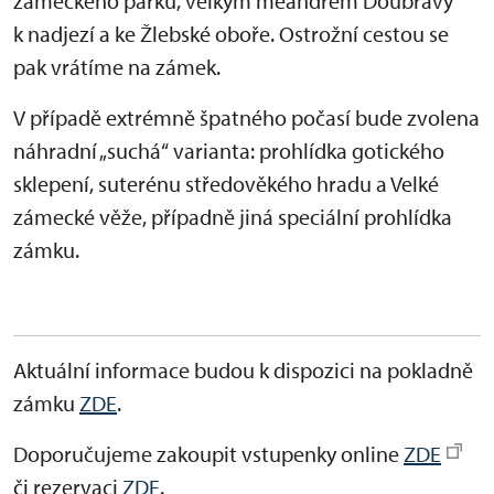
zámeckého parku, velkým meandrem Doubravy
k nadjezí a ke Žlebské oboře. Ostrožní cestou se
pak vrátíme na zámek.
V případě extrémně špatného počasí bude zvolena
náhradní „suchá“ varianta: prohlídka gotického
sklepení, suterénu středověkého hradu a Velké
zámecké věže, případně jiná speciální prohlídka
zámku.
Aktuální informace budou k dispozici na pokladně
zámku
ZDE
.
Doporučujeme zakoupit vstupenky online
ZDE
či rezervaci
ZDE
.