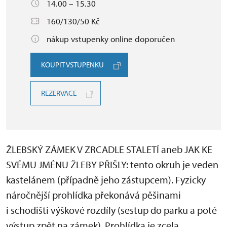
14.00 – 15.30
160/130/50 Kč
nákup vstupenky online doporučen
KOUPIT VSTUPENKU
REZERVACE
ŽLEBSKÝ ZÁMEK V ZRCADLE STALETÍ aneb JAK KE
SVÉMU JMÉNU ŽLEBY PŘIŠLY: tento okruh je veden
kastelánem (případně jeho zástupcem). Fyzicky
náročnější prohlídka překonává pěšinami
i schodišti výškové rozdíly (sestup do parku a poté
výstup zpět na zámek). Prohlídka je zcela