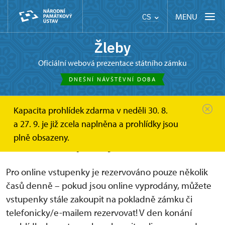
MENU
CS
Žleby
oficiální webová prezentace státního zámku
DNEŠNÍ NÁVŠTĚVNÍ DOBA
Kapacita prohlídek zdarma v neděli 30. 8.
Žleby
Online vstupenky a dárkové poukazy
a 27. 9. je již zcela naplněna a prohlídky jsou
Online vstupenky
plně obsazeny.
Online vstupenky
Pro online vstupenky je rezervováno pouze několik
časů denně – pokud jsou online vyprodány, můžete
vstupenky stále zakoupit na pokladně zámku či
telefonicky/e-mailem rezervovat! V den konání