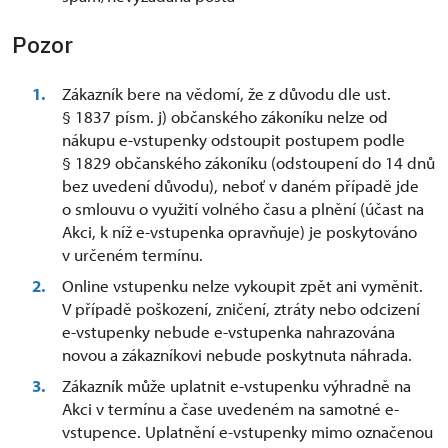
Pozor
Zákazník bere na vědomí, že z důvodu dle ust.
§ 1837 písm. j) občanského zákoníku nelze od
nákupu e-vstupenky odstoupit postupem podle
§ 1829 občanského zákoníku (odstoupení do 14 dnů
bez uvedení důvodu), neboť v daném případě jde
o smlouvu o využití volného času a plnění (účast na
Akci, k níž e-vstupenka opravňuje) je poskytováno
v určeném termínu.
Online vstupenku nelze vykoupit zpět ani vyměnit.
V případě poškození, zničení, ztráty nebo odcizení
e-vstupenky nebude e-vstupenka nahrazována
novou a zákazníkovi nebude poskytnuta náhrada.
Zákazník může uplatnit e-vstupenku výhradně na
Akci v termínu a čase uvedeném na samotné e-
vstupence. Uplatnění e-vstupenky mimo označenou