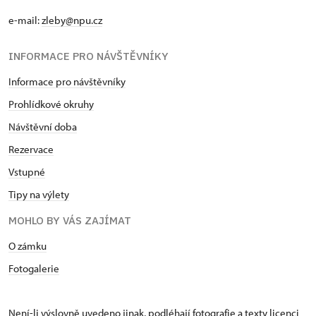
e-mail:
zleby@npu.cz
INFORMACE PRO NÁVŠTĚVNÍKY
Informace pro návštěvníky
Prohlídkové okruhy
Návštěvní doba
Rezervace
Vstupné
Tipy na výlety
MOHLO BY VÁS ZAJÍMAT
O zámku
Fotogalerie
Není-li výslovně uvedeno jinak, podléhají fotografie a texty
licenci