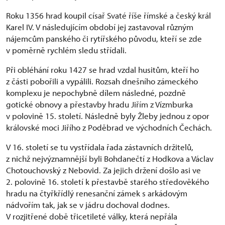
Roku 1356 hrad koupil císař Svaté říše římské a český král
Karel IV. V následujícím období jej zastavoval různým
nájemcům panského či rytířského původu, kteří se zde
v poměrně rychlém sledu střídali.
Při obléhání roku 1427 se hrad vzdal husitům, kteří ho
z části pobořili a vypálili. Rozsah dnešního zámeckého
komplexu je nepochybně dílem následné, pozdně
gotické obnovy a přestavby hradu Jiřím z Vízmburka
v polovině 15. století. Následně byly Žleby jednou z opor
královské moci Jiřího z Poděbrad ve východních Čechách.
V 16. století se tu vystřídala řada zástavních držitelů,
z nichž nejvýznamnější byli Bohdanečtí z Hodkova a Václav
Chotouchovský z Nebovid. Za jejich držení došlo asi ve
2. polovině 16. století k přestavbě starého středověkého
hradu na čtyřkřídlý renesanční zámek s arkádovým
nádvořím tak, jak se v jádru dochoval dodnes.
V rozjitřené době třicetileté války, která nepřála