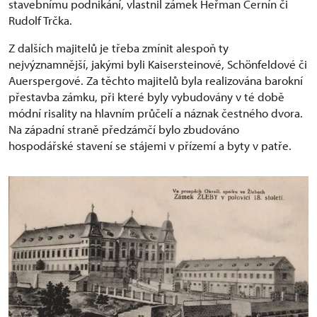
stavebnímu podnikání, vlastnil zámek Heřman Černín či
Rudolf Trčka.
Z dalších majitelů je třeba zmínit alespoň ty
nejvýznamnější, jakými byli Kaisersteinové, Schönfeldové či
Auerspergové. Za těchto majitelů byla realizována barokní
přestavba zámku, při které byly vybudovány v té době
módní risality na hlavním průčelí a náznak čestného dvora.
Na západní straně předzámčí bylo zbudováno
hospodářské stavení se stájemi v přízemí a byty v patře.