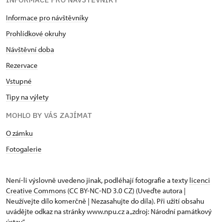
Informace pro návštěvníky
Prohlídkové okruhy
Návštěvní doba
Rezervace
Vstupné
Tipy na výlety
MOHLO BY VÁS ZAJÍMAT
O zámku
Fotogalerie
Není-li výslovně uvedeno jinak, podléhají fotografie a texty
licenci
Creative Commons
(CC BY-NC-ND 3.0 CZ) (Uveďte autora |
Neužívejte dílo komerčně | Nezasahujte do díla). Při užití obsahu
uvádějte odkaz na stránky www.npu.cz a „zdroj: Národní památkový
ústav“