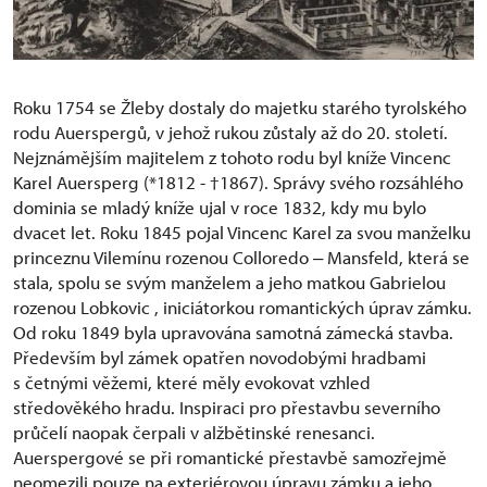
Roku 1754 se Žleby dostaly do majetku starého tyrolského
rodu Auerspergů, v jehož rukou zůstaly až do 20. století.
Nejznámějším majitelem z tohoto rodu byl kníže Vincenc
Karel Auersperg (*1812 - †1867). Správy svého rozsáhlého
dominia se mladý kníže ujal v roce 1832, kdy mu bylo
dvacet let. Roku 1845 pojal Vincenc Karel za svou manželku
princeznu Vilemínu rozenou Colloredo ‒ Mansfeld, která se
stala, spolu se svým manželem a jeho matkou Gabrielou
rozenou Lobkovic , iniciátorkou romantických úprav zámku.
Od roku 1849 byla upravována samotná zámecká stavba.
Především byl zámek opatřen novodobými hradbami
s četnými věžemi, které měly evokovat vzhled
středověkého hradu. Inspiraci pro přestavbu severního
průčelí naopak čerpali v alžbětinské renesanci.
Auerspergové se při romantické přestavbě samozřejmě
neomezili pouze na exteriérovou úpravu zámku a jeho