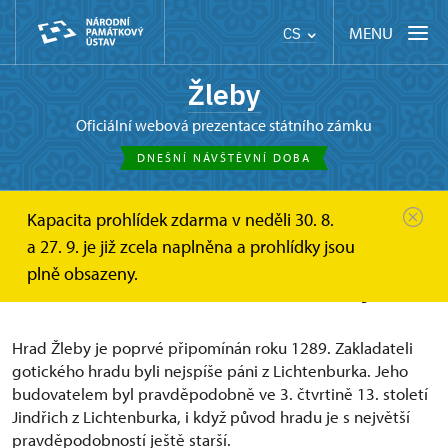
MENU
CS
Žleby
oficiální webová prezentace státního zámku
DNEŠNÍ NÁVŠTĚVNÍ DOBA
Kapacita prohlídek zdarma v neděli 30. 8.
Žleby
O zámku
Historie
a 27. 9. je již zcela naplněna a prohlídky jsou
plně obsazeny.
Stručná historie zámku Žleby
Hrad Žleby je poprvé připomínán roku 1289. Zakladateli
gotického hradu byli nejspíše páni z Lichtenburka. Jeho
budovatelem byl pravděpodobně ve 3. čtvrtině 13. století
Jindřich z Lichtenburka, i když původ hradu je s největší
pravděpodobností ještě starší.