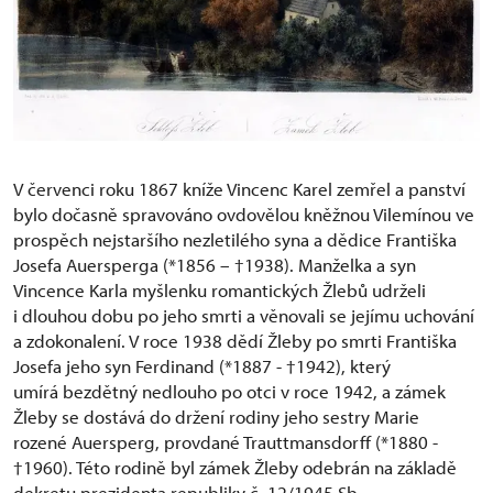
V červenci roku 1867 kníže Vincenc Karel zemřel a panství
bylo dočasně spravováno ovdovělou kněžnou Vilemínou ve
prospěch nejstaršího nezletilého syna a dědice Františka
Josefa Auersperga (*1856 – †1938). Manželka a syn
Vincence Karla myšlenku romantických Žlebů udrželi
i dlouhou dobu po jeho smrti a věnovali se jejímu uchování
a zdokonalení. V roce 1938 dědí Žleby po smrti Františka
Josefa jeho syn Ferdinand (*1887 - †1942), který
umírá bezdětný nedlouho po otci v roce 1942, a zámek
Žleby se dostává do držení rodiny jeho sestry Marie
rozené Auersperg, provdané Trauttmansdorff (*1880 -
†1960). Této rodině byl zámek Žleby odebrán na základě
dekretu prezidenta republiky č. 12/1945 Sb.