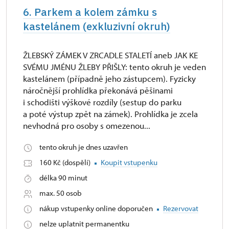
6. Parkem a kolem zámku s
kastelánem (exkluzivní okruh)
ŽLEBSKÝ ZÁMEK V ZRCADLE STALETÍ aneb JAK KE
SVÉMU JMÉNU ŽLEBY PŘIŠLY: tento okruh je veden
kastelánem (případně jeho zástupcem). Fyzicky
náročnější prohlídka překonává pěšinami
i schodišti výškové rozdíly (sestup do parku
a poté výstup zpět na zámek). Prohlídka je zcela
nevhodná pro osoby s omezenou...
tento okruh je dnes uzavřen
160 Kč (dospělí)
Koupit vstupenku
délka 90 minut
max. 50 osob
nákup vstupenky online doporučen
Rezervovat
nelze uplatnit permanentku