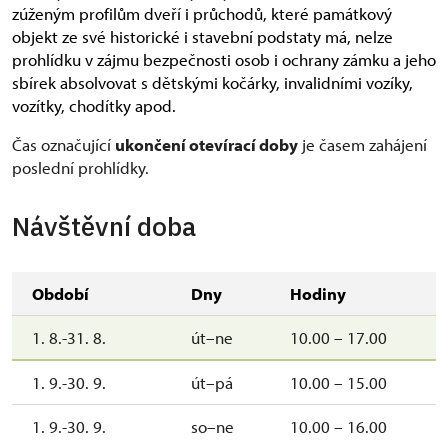
zúženým profilům dveří i průchodů, které památkový
objekt ze své historické i stavební podstaty má, nelze
prohlídku v zájmu bezpečnosti osob i ochrany zámku a jeho
sbírek absolvovat s dětskými kočárky, invalidními vozíky,
vozítky, chodítky apod.
Čas označující
ukončení otevírací doby
je časem zahájení
poslední prohlídky.
Návštěvní doba
Období
Dny
Hodiny
1. 8.-31. 8.
út–ne
10.00 – 17.00
1. 9.-30. 9.
út–pá
10.00 – 15.00
1. 9.-30. 9.
so–ne
10.00 – 16.00