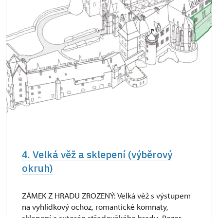
4. Velká věž a sklepení (výběrový
okruh)
ZÁMEK Z HRADU ZROZENÝ: Velká věž s výstupem
na vyhlídkový ochoz, romantické komnaty,
sklepení a suterén středověkého hradu. Pozor,