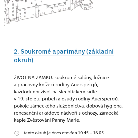
2. Soukromé apartmány (základní
okruh)
ŽIVOT NA ZÁMKU: soukromé salóny, ložnice
a pracovny knížecí rodiny Auerspergů,
každodenní život na šlechtickém sídle
v 19. století, příběh a osudy rodiny Auerspergů,
pokoje zámeckého služebnictva, dobová hygiena,
renesanční arkádové nádvoří s ochozy, zámecká
kaple Zvěstování Panny Marie.
tento okruh je dnes otevřen 10.45 – 16.05