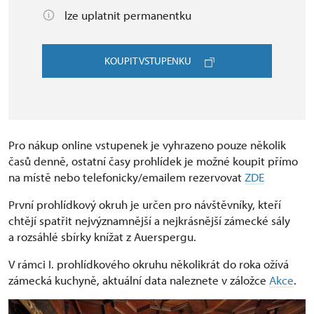
lze uplatnit permanentku
KOUPIT VSTUPENKU
Pro nákup online vstupenek je vyhrazeno pouze několik
časů denně, ostatní časy prohlídek je možné koupit přímo
na místě nebo telefonicky/emailem rezervovat
ZDE
První prohlídkový okruh je určen pro návštěvníky, kteří
chtějí spatřit nejvýznamnější a nejkrásnější zámecké sály
a rozsáhlé sbírky knížat z Auerspergu.
V rámci I. prohlídkového okruhu několikrát do roka ožívá
zámecká kuchyně, aktuální data naleznete v záložce
Akce
.