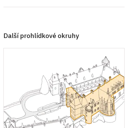
Průkaz zaměstnance NPÚ (+ až 3 rodinní
zdarma
příslušníci)
Průkaz Náš člověk *
zdarma
Další prohlídkové okruhy
* Platí pouze pro jednu osobu (držitele
průkazu)