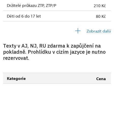
Držitelé průkazu ZTP, ZTP/P
210 Kč
Děti od 6 do 17 let
80 Kč
Děti do 5 let
zdarma
Zobrazit další
Průvodce držitele průkazu ZTP/P
zdarma
Texty v AJ, NJ, RU zdarma k zapůjčení na
Pedagogický dozor (pro školní skupiny 1
zdarma
pokladně. Prohlídku v cizím jazyce je nutno
osoba na 10 dětí)
rezervovat.
Průvodce organizované skupiny (1 osoba
zdarma
pro celou skupinu min. 15 osob)
Kategorie
Cena
Karta zaměstnance s QR kódem MK ČR *
zdarma
Průkaz ICOMOS *
zdarma
Celoroční volné vstupenky vydané NPÚ
zdarma
Jednorázové vstupenky vydané NPÚ
zdarma