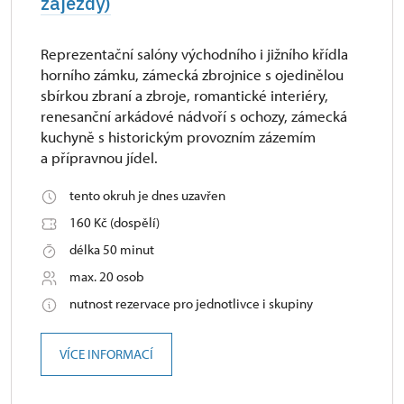
zájezdy)
Reprezentační salóny východního i jižního křídla
horního zámku, zámecká zbrojnice s ojedinělou
sbírkou zbraní a zbroje, romantické interiéry,
renesanční arkádové nádvoří s ochozy, zámecká
kuchyně s historickým provozním zázemím
a přípravnou jídel.
tento okruh je dnes uzavřen
160 Kč (dospělí)
délka 50 minut
max. 20 osob
nutnost rezervace pro jednotlivce i skupiny
VÍCE INFORMACÍ